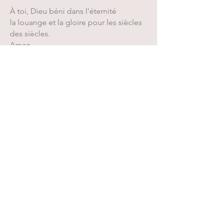
À toi, Dieu béni dans l'éternité
la louange et la gloire pour les siècles
des siècles.
Amen
Pape François