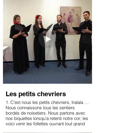
Ave, Ave, Ave Maria ! (bis)
2. Accepte l’hommage, qui sous chaque
toit,
devant ton image, s’élève vers toi.
3. Donne à nos paroisses la foi, la ferveur,
que toujours y croisse l’Amour du Sauveur.
7. À l’heure dernière, ferme-nous les yeux.
et que tes prières, nous ouvrent les Cieux.
9. Gloire à Dieu le Père, gloire à Jésus-
Christ. Au ciel et sur terre, gloire au Saint-
Esprit.
Les petits chevriers
1. C’est nous les petits chevriers, tralala …
Nous connaissons tous les sentiers
bordés de noisetiers. Nous partons avec
nos biquettes lorsqu’a retenti notre cor; les
voici venir les follettes ouvrant tout grand
leurs beaux yeux d’or.