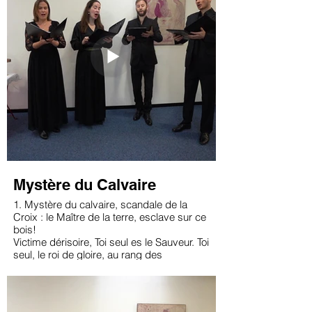
pâtre semble immense sous les vastes
cieux.
3. Il implore dans sa prière le divin berger;
Toi, notre Maître et notre Père, viens nous
protéger,
Prends sous ta garde tous les pâtres et
tous les troupeaux,
Puis tous ceux qui viendront vers l'âtre
chercher du repos.
Mystère du Calvaire
1. Mystère du calvaire, scandale de la
Croix : le Maître de la terre, esclave sur ce
bois!
Victime dérisoire, Toi seul es le Sauveur. Toi
seul, le roi de gloire, au rang des
malfaiteurs.
2. Tu sais combien les hommes ignorent
ce qu’ils font. Tu n’as jugé personne, Tu