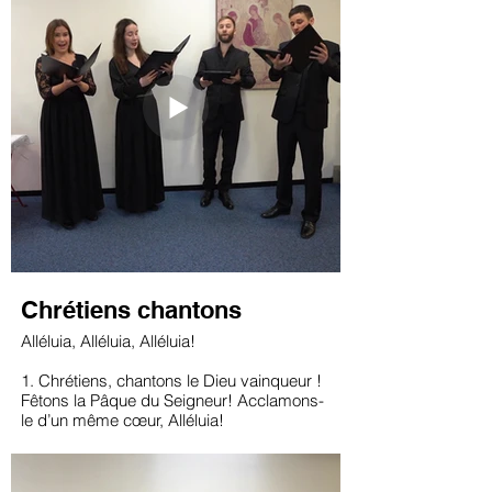
donnes ton pardon.
Partout des pauvres pleurent, partout on
fait souffrir. Pitié pour ceux qui meurent et
ceux qui font mourir.
3. Afin que vienne l’heure promise à toute
chair,
Seigneur, ta Croix demeure dressée sur
l’univers.
Sommet de notre terre où meurt la mort
vaincue,
Où Dieu se montre père en nous donnant
Jésus.
Chrétiens chantons
Alléluia, Alléluia, Alléluia!
1. Chrétiens, chantons le Dieu vainqueur !
Fêtons la Pâque du Seigneur! Acclamons-
le d’un même cœur, Alléluia!
2. De son tombeau, Jésus surgit. Il nous
délivre de la nuit, et dans nos cœurs le jour