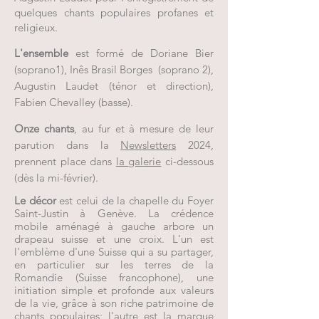
quelques chants populaires profanes et
religieux.
L'ensemble
est formé de Doriane Bier
(soprano1), Inês Brasil Borges (soprano 2),
Augustin Laudet (ténor et direction
),
Fabien Chevalley (basse).
Onze chants
, au fur et à mesure de leur
parution dans la
Newsletters
2024,
prennent place dans
la
gal
erie
ci-dessous
(dès la mi-février).
Le décor
est celui de la chapelle du Foyer
Saint-Justin à Genève. La crédence
mobile aménagé à gauche arbore un
drapeau suisse et une croix. L'un est
l'emblème d'une Suisse qui a su partager,
en particulier sur les terres de la
Romandie (Suisse francophone), une
initiation simple et profonde aux valeurs
de la vie, grâce à son riche patrimoine de
chants populaires; l'autre est la marque