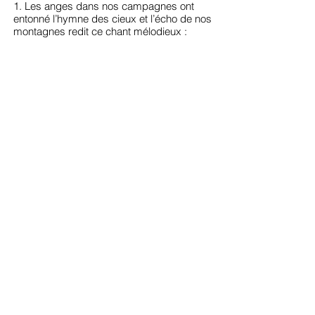
1. Les anges dans nos campagnes ont
entonné l’hymne des cieux et l’écho de nos
montagnes redit ce chant mélodieux :
Gloria in excelsis Deo
2. Cherchons tous l’heureux village qui l’a
vu naître sous ses toits. Offrons-lui le
tendre hommage et de nos cœurs et de
nos voix :
3. Bergers, quittez vos retraites, unissez-
vous à leurs concerts. Et que vos tendres
musettes fassent retentir dans les airs :1.
Les anges dans nos campagnes ont
entonné l’hymne des cieux et l’écho de nos
montagnes redit ce chant mélodieux :
Gloria in excelsis Deo
2. Cherchons tous l’heureux village qui l’a
vu naître sous ses toits. Offrons-lui le
tendre hommage et de nos cœurs et de
nos voix :