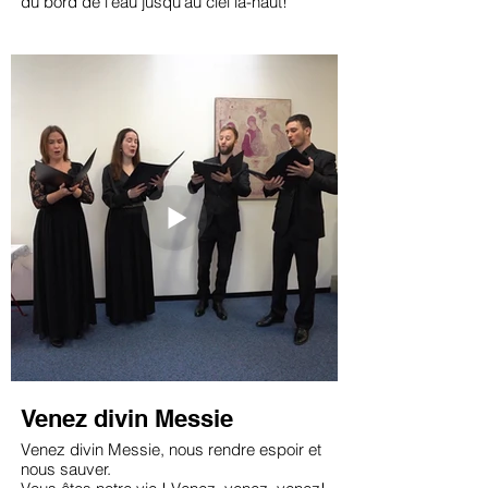
du bord de l'eau jusqu'au ciel là-haut!
1. On voit d'abord son vieux chapeau,
c'est pas un chapeau du dimanche
Il a plutôt l'air d'un corbeau perché sur une
branche;
Où es-tu vigneron? Où es-tu vigneron?
3. On voit paraître ses deux bras,
c'est pas les deux bras d'une fille
Pas non plus ceux d'un avocat qui boit la
camomille
Où es-tu vigneron? Où es-tu vigneron?
4. Enfin voici ses gros souliers,
c'est pas des souliers pour la danse
Ils sont plutôt faits pour monter jusqu'où le
ciel commence
Te voici, vigneron, Te voici, vigneron.
Venez divin Messie
Venez divin Messie, nous rendre espoir et
nous sauver.