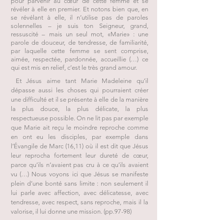
pour parvenir au cœur de cette femme et se
révéler à elle en premier. Et notons bien que, en
se révélant à elle, il n’utilise pas de paroles
solennelles – je suis ton Seigneur, grand,
ressuscité – mais un seul mot, «Marie» : une
parole de douceur, de tendresse, de familiarité,
par laquelle cette femme se sent comprise,
aimée, respectée, pardonnée, accueillie (…) ce
qui est mis en relief, c’est le très grand amour.
Et Jésus aime tant Marie Madeleine qu’il
dépasse aussi les choses qui pourraient créer
une difficulté et il se présente à elle de la manière
la plus douce, la plus délicate, la plus
respectueuse possible. On ne lit pas par exemple
que Marie ait reçu le moindre reproche comme
en ont eu les disciples, par exemple dans
l’Évangile de Marc (16,11) où il est dit que Jésus
leur reprocha fortement leur dureté de cœur,
parce qu’ils n’avaient pas cru à ce qu’ils avaient
vu (…) Nous voyons ici que Jésus se manifeste
plein d’une bonté sans limite : non seulement il
lui parle avec affection, avec délicatesse, avec
tendresse, avec respect, sans reproche, mais il la
valorise, il lui donne une mission. (pp.97-98)