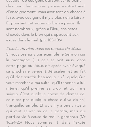
occuper de ces gens qui sont sur le point
de mourir, les pauvres, pensez à votre travail
d’enseignement, vous avez tant de choses à
faire, avec ces gens il n’y a plus rien à faire.»
Et pourtant cet excès du bien a percé. Ils
sont nombreux, grâce à Dieu, ces actes
d’excès dans le bien qui s’opposent aux
excès dans le mal. (pp.105-106)
L’excès du bien dans les paroles de Jésus
Si nous prenons par exemple le Sermon sur
la montagne (…) cela se voit aussi dans
cette page où Jésus dit après avoir évoqué
sa prochaine venue à Jérusalem et au fait
qu’il doit souffrir beaucoup : «Si quelqu’un
veut marcher à ma suite, qu’il renonce à lui-
même, qu’il prenne sa croix et qu’il me
suive.» C’est quelque chose de démesuré,
ce n’est pas quelque chose qui va de soi,
tranquille, simple. Et puis il y a pire : «Celui
qui veut sauver sa vie la perdra, mais qui
perd sa vie à cause de moi la gardera.» (Mt
16,24-25) Nous sommes là dans l’excès