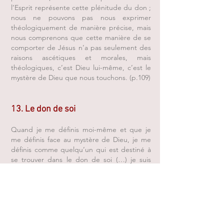
l’Esprit représente cette plénitude du don ;
nous ne pouvons pas nous exprimer
théologiquement de manière précise, mais
nous comprenons que cette manière de se
comporter de Jésus n’a pas seulement des
raisons ascétiques et morales, mais
théologiques, c’est Dieu lui-même, c’est le
mystère de Dieu que nous touchons. (p.109)
13. Le don de soi
Quand je me définis moi-même et que je
me définis face au mystère de Dieu, je me
définis comme quelqu’un qui est destiné à
se trouver dans le don de soi (…) je suis
certain que beaucoup ne comprennent pas
Dieu, ne l’acceptent pas, vivent une forme
de semi-agnosticisme, parce qu’ils n’ont
jamais su ce que voulait dire un geste de
véritable sortie de soi, un geste de vrai don
gratuit, alors que c’est seulement comme