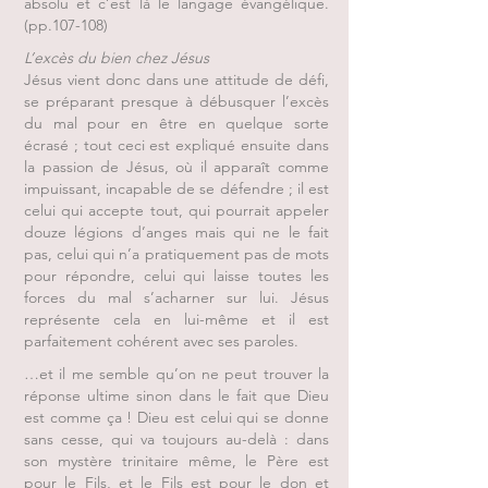
absolu et c’est là le langage évangélique.
(pp.107-108)
L’excès du bien chez Jésus
Jésus vient donc dans une attitude de défi,
se préparant presque à débusquer l’excès
du mal pour en être en quelque sorte
écrasé ; tout ceci est expliqué ensuite dans
la passion de Jésus, où il apparaît comme
impuissant, incapable de se défendre ; il est
celui qui accepte tout, qui pourrait appeler
douze légions d’anges mais qui ne le fait
pas, celui qui n’a pratiquement pas de mots
pour répondre, celui qui laisse toutes les
forces du mal s’acharner sur lui. Jésus
représente cela en lui-même et il est
parfaitement cohérent avec ses paroles.
…et il me semble qu’on ne peut trouver la
réponse ultime sinon dans le fait que Dieu
est comme ça ! Dieu est celui qui se donne
sans cesse, qui va toujours au-delà : dans
son mystère trinitaire même, le Père est
pour le Fils, et le Fils est pour le don et