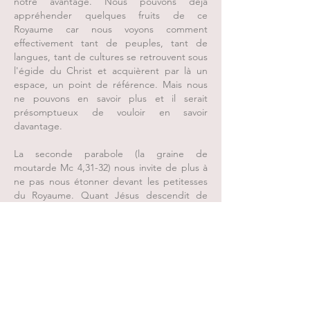
notre avantage. Nous pouvons déjà
appréhender quelques fruits de ce
Royaume car nous voyons comment
effectivement tant de peuples, tant de
langues, tant de cultures se retrouvent sous
l'égide du Christ et acquièrent par là un
espace, un point de référence. Mais nous
ne pouvons en savoir plus et il serait
présomptueux de vouloir en savoir
davantage.
La seconde parabole (la graine de
moutarde Mc 4,31-32) nous invite de plus à
ne pas nous étonner devant les petitesses
du Royaume. Quant Jésus descendit de
Nazareth jusqu'au Jourdain, c'était un
homme parfaitement inconnu; quand il
appela ses disciples ils formaient un petit
groupe restreint à qui personne n'accordait
aucun crédit. Mais c'est de là qu'est né un
mouvement mondial; de là qu'est née une
fusion des cœurs. Donc le règne de Dieu
commence toujours d'une manière très