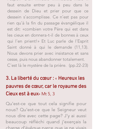
faut ensuite entrer peu à peu dans le
dessein de Dieu et prier pour que ce
dessein s'accomplisse. Ce n'est pas pour
rien qu'à la fin du passage évangélique il
est dit: «combien votre Père qui est dans
les cieux en donnera-t-il de bonnes à ceux
qui l'en prient!» Et Luc parle de l'Esprit
Saint donné à qui le demande (11,13).
Nous devons prier avec insistance et sans
cesse, puis nous abandonner totalement.
C'est là le mystère de la prière. (pp.22-23)
3. La liberté du
cœur
:
«
Heureux les
pauvres de cœur, car le royaume des
Cieux est à eux
» Mt 5, 3
Qu'est-ce que tout cela signifie pour
nous? Qu'est-ce que le Seigneur veut
nous dire avec cette page? J'y ai aussi
beaucoup réfléchi quand j'exerçais la
charge d'évêque parce que je ne vivais