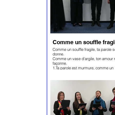
Comme un souffle fragi
Comme un souffle fragile, ta parole s
donne.
Comme un vase d'argile, ton amour 
façonne.
1.Ta parole est murmure, comme un
secret d'amour
Ta parole est blessure qui nous ouvre
jour.
2. Ta parole est naissance, comme o
sort de prison
Ta parole est semence, qui promet la
moisson.
3.Ta parole est partage, comme on 
du pain
Ta parole est partage, comme on co